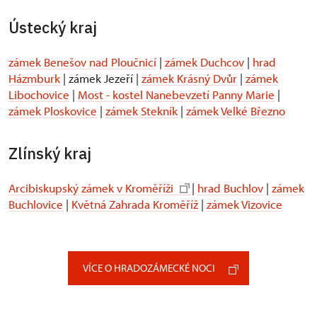
Ústecký kraj
zámek Benešov nad Ploučnicí
|
zámek Duchcov
|
hrad
Házmburk
| zámek Jezeří |
zámek Krásný Dvůr
|
zámek
Libochovice
|
Most - kostel Nanebevzetí Panny Marie
|
zámek Ploskovice
|
zámek Stekník
|
zámek Velké Březno
Zlínský kraj
Arcibiskupský zámek v Kroměříži
|
hrad Buchlov
|
zámek
Buchlovice
|
Květná Zahrada Kroměříž
|
zámek Vizovice
VÍCE O HRADOZÁMECKÉ NOCI