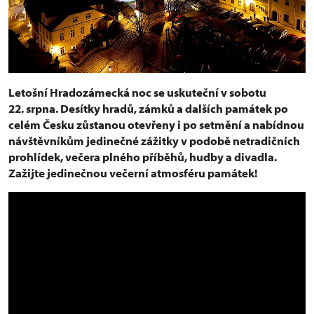
Letošní Hradozámecká noc se uskuteční v sobotu
22. srpna. Desítky hradů, zámků a dalších památek po
celém Česku zůstanou otevřeny i po setmění a nabídnou
návštěvníkům jedinečné zážitky v podobě netradičních
prohlídek, večera plného příběhů, hudby a divadla.
Zažijte jedinečnou večerní atmosféru památek!