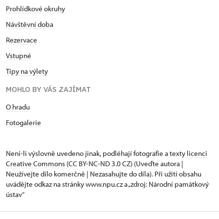
Prohlídkové okruhy
Návštěvní doba
Rezervace
Vstupné
Tipy na výlety
MOHLO BY VÁS ZAJÍMAT
O hradu
Fotogalerie
Není-li výslovně uvedeno jinak, podléhají fotografie a texty
licenci
Creative Commons
(CC BY-NC-ND 3.0 CZ) (Uveďte autora |
Neužívejte dílo komerčně | Nezasahujte do díla). Při užití obsahu
uvádějte odkaz na stránky www.npu.cz a „zdroj: Národní památkový
ústav“