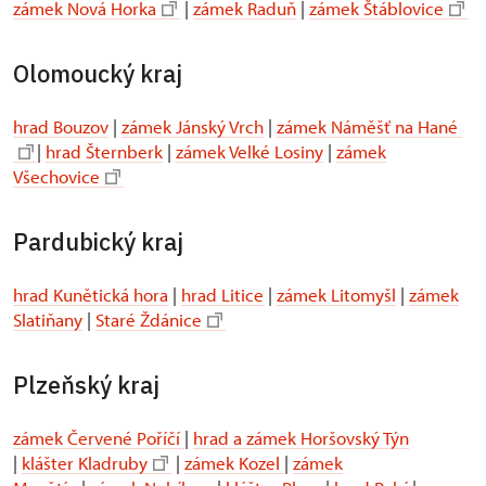
zámek Nová Horka
|
zámek Raduň
|
zámek Štáblovice
Olomoucký kraj
hrad Bouzov
|
zámek Jánský Vrch
|
zámek Náměšť na Hané
|
hrad Šternberk
|
zámek Velké Losiny
|
zámek
Všechovice
Pardubický kraj
hrad Kunětická hora
|
hrad Litice
|
zámek Litomyšl
|
zámek
Slatiňany
|
Staré Ždánice
Plzeňský kraj
zámek Červené Poříčí
|
hrad a zámek Horšovský Týn
|
klášter Kladruby
|
zámek Kozel
|
zámek