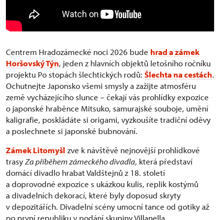
Centrem Hradozámecké noci 2026 bude
hrad a zámek
Horšovský Týn
, jeden z hlavních objektů letošního ročníku
projektu Po stopách šlechtických rodů:
Šlechta na cestách
.
Ochutnejte Japonsko všemi smysly a zažijte atmosféru
země vycházejícího slunce – čekají vás prohlídky expozice
o japonské hraběnce Mitsuko, samurajské souboje, umění
kaligrafie, poskládáte si origami, vyzkoušíte tradiční oděvy
a poslechnete si japonské bubnování.
Zámek Litomyšl
zve k návštěvě nejnovější prohlídkové
trasy
Za příběhem zámeckého divadla
, která představí
domácí divadlo hrabat Valdštejnů z 18. století
a doprovodné expozice s ukázkou kulis, replik kostýmů
a divadelních dekorací, které byly doposud skryty
v depozitářích. Divadelní scény umocní tance od gotiky až
po první republiku v podání skupiny Villanella.