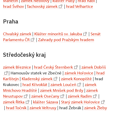
Manětín
|
zámek Nebílovy
|
klášter Plasy
|
hrad Rabí
|
hrad Švihov
|
Tachovský zámek
|
hrad Velhartice
Praha
Chvalský zámek
|
Klášter minoritů sv. Jakuba
|
Senát
Parlamentu ČR
|
Zahrady pod Pražským hradem
Středočeský kraj
zámek Březnice
|
hrad Český Šternberk
|
zámek Dobříš
| Hamousův statek ve Zbečně |
zámek Hořovice
|
hrad
Karlštejn
|
Kladenský zámek
|
zámek Konopiště
| hrad
Krakovec |
hrad Křivoklát
|
zámek Loučeň
|
zámek
Mnichovo Hradiště
|
zámek Mníšek pod Brdy
|
zámek
Neustupov
|
zámek Osečany
|
zámek Radim
|
zámek Řitka
|
klášter Sázava
|
Starý zámek Hořovice
|
hrad Točník
|
zámek Veltrusy
| hrad Žebrák |
zámek Žleby