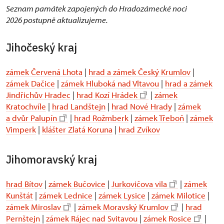
Seznam památek zapojených do Hradozámecké noci
2026 postupně aktualizujeme.
Jihočeský kraj
zámek Červená Lhota
|
hrad a zámek Český Krumlov
|
zámek Dačice
|
zámek Hluboká nad Vltavou
|
hrad a zámek
Jindřichův Hradec
|
hrad Kozí Hrádek
|
zámek
Kratochvíle
|
hrad Landštejn
|
hrad Nové Hrady
|
zámek
a dvůr Palupín
|
hrad Rožmberk
|
zámek Třeboň
|
zámek
Vimperk
|
klášter Zlatá Koruna
|
hrad Zvíkov
Jihomoravský kraj
hrad Bítov
|
zámek Bučovice
|
Jurkovičova vila
|
zámek
Kunštát
|
zámek Lednice
|
zámek Lysice
|
zámek Milotice
|
zámek Miroslav
|
zámek Moravský Krumlov
|
hrad
Pernštejn
|
zámek Rájec nad Svitavou
|
zámek Rosice
|