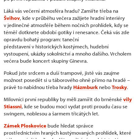
Láká vás večerní atmosféra hradu? Zamiřte třeba na
Švihov
, kde v průběhu večera zažijete hradní interiéry
v jedinečné atmosféře během nočních prohlídek, kdy se
téměř dotknete období gotiky i renesance. Čeká vás zde
opravdu bohatý program: taneční
představení v historických kostýmech, hudební
vystoupení, ukázky sokolnictví a mnoho dalšího. Vrcholem
večera bude koncert skupiny Ginevra.
Pokud jste srdcem a duší trampové, jistě vás zaujme
možnost posedět si u táborového ohně přímo na hradě –
právě to nabídnou třeba hrady
Házmburk
nebo
Trosky
.
Milovníci první republiky by měli zamířit do brněnské
vily
Stiassni
, kde se budou moci vydat proti proudu času se
swingem, noblesou a šarmem třicátých let.
Zámek Ploskovice
bude hledat správce
prostřednictvím hraných kostýmovaných prohlídek, které