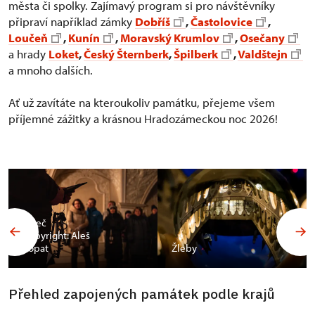
města či spolky. Zajímavý program si pro návštěvníky
připraví například zámky
Dobříš
,
Častolovice
,
Loučeň
,
Kunín
,
Moravský Krumlov
,
Osečany
a hrady
Loket
,
Český Šternberk
,
Špilberk
,
Valdštejn
a mnoho dalších.
Ať už zavítáte na kteroukoliv památku, přejeme všem
příjemné zážitky a krásnou Hradozámeckou noc 2026!
Valeč
Copyright: Aleš
Vopat
Žleby
Přehled zapojených památek podle krajů