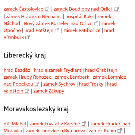
zámek Častolovice
|
zámek Doudleby nad Orlicí
|
zámek Hrádek u Nechanic
|
hospitál Kuks
|
zámek
Náchod
|
Nový zámek Kostelec nad Orlicí
|
zámek
Opočno
|
hrad Potštejn
|
zámek Ratibořice
|
hrad
Vízmburk
Liberecký kraj
hrad Bezděz
|
hrad a zámek Frýdlant
|
hrad Grabštejn
|
zámek Hrubý Rohozec
|
zámek Lemberk
|
zámek Lomnice
nad Popelkou
|
zámek Sychrov
|
hrad Trosky
|
hrad
Valdštejn
|
zámek Zákupy
Moravskoslezský kraj
důl Michal
|
zámek Fryštát v Karviné
|
zámek Hradec nad
Moravicí
|
zámek Janovice u Rýmařova
|
zámek Kunín
|