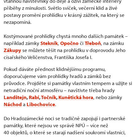
vtáhnou návštěvníky do děje a oživí zámecké interiéry
příběhy z minulosti. Světlo svíček, večerní klid a živé
postavy promění prohlídku v krásný zážitek, na který se
nezapomíná.
Kostýmované prohlídky chystá mnoho dalších památek –
například zámky
Stekník
,
Opočno
či
Třeboň
, na zámku
Zákupy
se můžete těšit na prohlídku v doprovodu Jeho
císařského Veličenstva, Františka Josefa I.
Pokud dáváte přednost klidnějšímu programu,
doporučujeme vám prohlídky hradů a zámků bez
průvodce. Projděte si památky vlastním tempem a užijte si
netradiční noční atmosféru – navštivte třeba hrady
Landštejn
,
Rabí
,
Točník
,
Kunětická hora
, nebo zámky
Náchod
a
Libochovice
.
Do Hradozámecké noci se tradičně zapojují i partnerské
památky, které nejsou ve správě NPÚ – více než
40 objektů, o které se starají nadšení soukromí vlastníci,