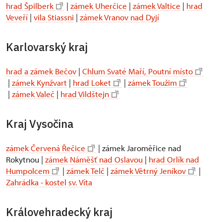
hrad Špilberk
|
zámek Uherčice
|
zámek Valtice
|
hrad
Veveří
|
vila Stiassni
|
zámek Vranov nad Dyjí
Karlovarský kraj
hrad a zámek Bečov
|
Chlum Svaté Maří, Poutní místo
|
zámek Kynžvart
|
hrad Loket
|
zámek Toužim
|
zámek Valeč
|
hrad Vildštejn
Kraj Vysočina
zámek Červená Řečice
| zámek Jaroměřice nad
Rokytnou |
zámek Náměšť nad Oslavou
|
hrad Orlík nad
Humpolcem
|
zámek Telč
|
zámek Větrný Jeníkov
|
Zahrádka - kostel sv. Víta
Královehradecký kraj