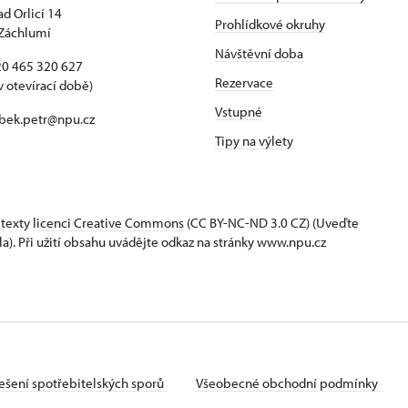
ad Orlicí 14
Prohlídkové okruhy
Záchlumí
Návštěvní doba
420 465 320 627
Rezervace
v otevírací době)
Vstupné
 bek.petr@npu.cz
Tipy na výlety
 texty
licenci Creative Commons
(CC BY-NC-ND 3.0 CZ) (Uveďte
la). Při užití obsahu uvádějte odkaz na stránky www.npu.cz
ešení spotřebitelských sporů
Všeobecné obchodní podmínky