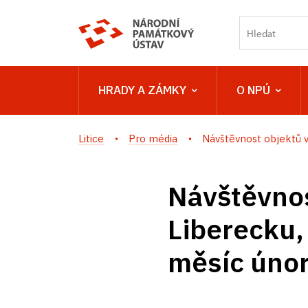
HRADY A ZÁMKY
O NPÚ
Litice
Pro média
Návštěvnost objektů ve
Návštěvnos
Liberecku,
měsíc úno