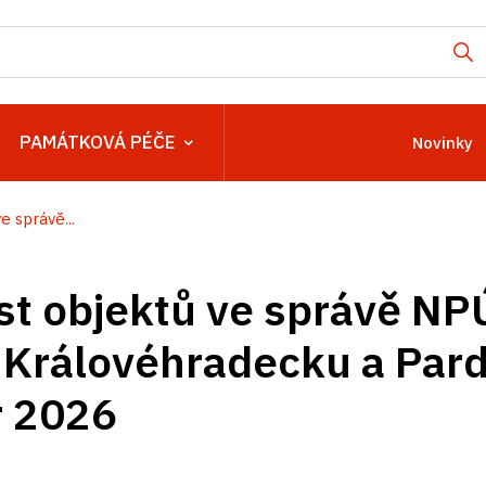
PAMÁTKOVÁ PÉČE
Novinky
 správě...
t objektů ve správě NP
 Královéhradecku a Par
r 2026