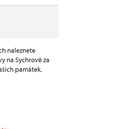
ch naleznete
vy na Sychrově za
ašich památek.