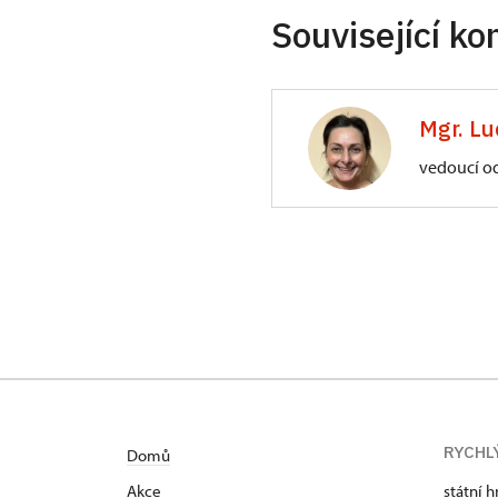
Související ko
Mgr. Lu
vedoucí o
ÚPS na Sychrově
Zámecký park 1/,
RYCHL
Domů
Akce
státní h