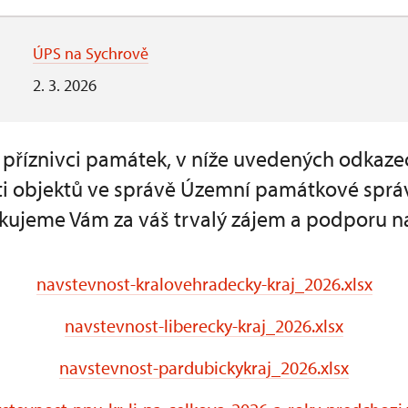
ÚPS na Sychrově
2. 3. 2026
a příznivci památek, v níže uvedených odkaze
i objektů ve správě Územní památkové sprá
kujeme Vám za váš trvalý zájem a podporu n
navstevnost-kralovehradecky-kraj_2026.xlsx
navstevnost-liberecky-kraj_2026.xlsx
navstevnost-pardubickykraj_2026.xlsx