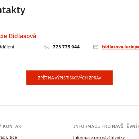
ntakty
cie Bidlasová
ddělení
773 775 944
bidlasova.lucie@
 Slatiňany
ZPĚT NA VÝPIS TISKOVÝCH ZPRÁV
Ý KONTAKT
INFORMACE PRO NÁVŠTĚVNÍ
rad Litice
Informace pro návštěvníky