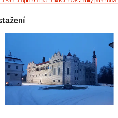
stevnost-npu-kr-li-pa-celkova-2026-a-roky-predchozi.
stažení