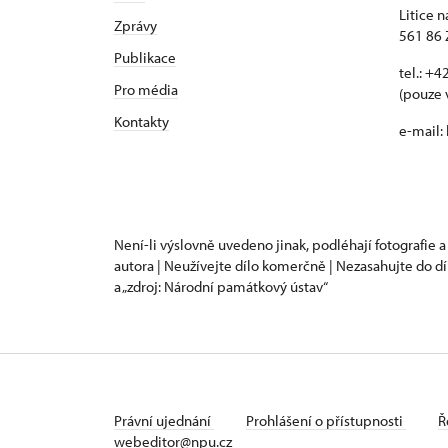
Litice n
Zprávy
561 86 
Publikace
tel.: +
Pro média
(pouze 
Kontakty
e-mail:
Není-li výslovně uvedeno jinak, podléhají fotografie a
autora | Neužívejte dílo komerčně | Nezasahujte do dí
a „zdroj: Národní památkový ústav“
Právní ujednání
Prohlášení o přístupnosti
Ř
webeditor@npu.cz