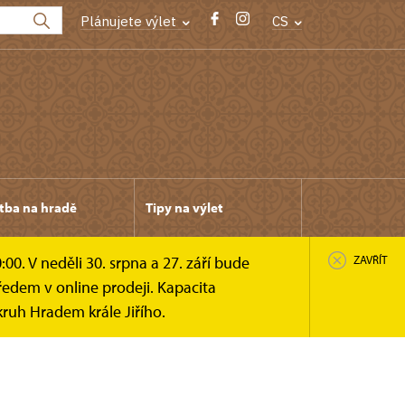
Plánujete výlet
CS
tba na hradě
Tipy na výlet
0. V neděli 30. srpna a 27. září bude
ZAVŘÍT
edem v online prodeji. Kapacita
ruh Hradem krále Jiřího.