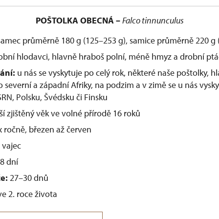
POŠTOLKA OBECNÁ –
Falco tinnunculus
amec průměrně 180 g (125–253 g), samice průměrně 220 g 
bní hlodavci, hlavně hraboš polní, méně hmyz a drobní ptá
vání:
u nás se vyskytuje po celý rok, některé naše poštolky, h
 severní a západní Afriky, na podzim a v zimě se u nás vyskytu
 SRN, Polsku, Švédsku či Finsku
í zjištěný věk ve volné přírodě 16 roků
 ročně, březen až červen
 vajec
8 dní
če:
27–30 dnů
e 2. roce života