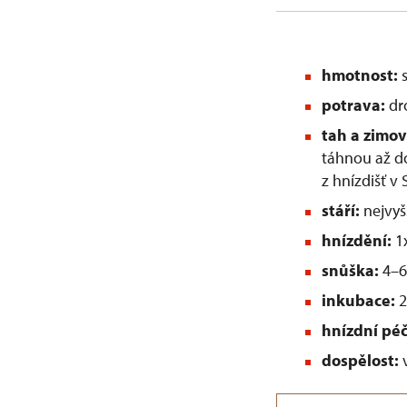
hmotnost:
s
potrava:
dro
tah a zimo
táhnou až do
z hnízdišť v
stáří:
nejvyšš
hnízdění:
1x
snůška:
4–6
inkubace:
2
hnízdní pé
dospělost:
v