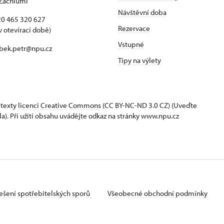
Záchlumí
Návštěvní doba
420 465 320 627
Rezervace
v otevírací době)
Vstupné
 bek.petr@npu.cz
Tipy na výlety
 texty
licenci Creative Commons
(CC BY-NC-ND 3.0 CZ) (Uveďte
la). Při užití obsahu uvádějte odkaz na stránky www.npu.cz
ešení spotřebitelských sporů
Všeobecné obchodní podmínky