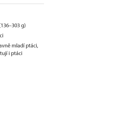
(136–303 g)
ci
lavně mladí ptáci,
jí i ptáci