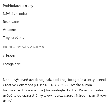
Prohlídkové okruhy
Návštěvní doba
Rezervace
Vstupné
Tipy na výlety
MOHLO BY VÁS ZAJÍMAT
O hradu
Fotogalerie
Není-li výslovně uvedeno jinak, podléhají fotografie a texty
licenci
Creative Commons
(CC BY-NC-ND 3.0 CZ) (Uveďte autora |
Neužívejte dílo komerčně | Nezasahujte do díla). Při užití obsahu
uvádějte odkaz na stránky www.npu.cz a „zdroj: Národní památkový
ústav“