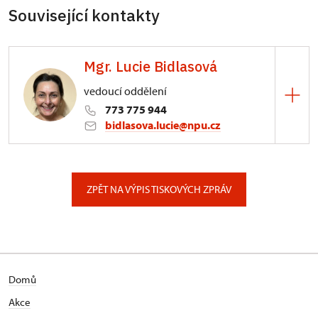
Související kontakty
Mgr. Lucie Bidlasová
vedoucí oddělení
773 775 944
bidlasova.lucie@npu.cz
ÚPS na Sychrově
Zámecký park 1/, Slatiňany
ZPĚT NA VÝPIS TISKOVÝCH ZPRÁV
Domů
Akce