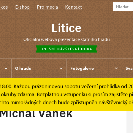
kce
E-shop
Pro média
Kontakt
Litice
oficiální webová prezentace státního hradu
DNEŠNÍ NÁVŠTĚVNÍ DOBA
O hradu
Fotogalerie
Sva
 18:00. Každou prázdninovou sobotu večerní prohlídka od 20:0
Vaněk
okruhy zdarma. Bezplatnou vstupenku si prosím zajistěte př
těchto mimořádných dnech bude zpřístupněn návštěvnický ok
 Michal Vaněk