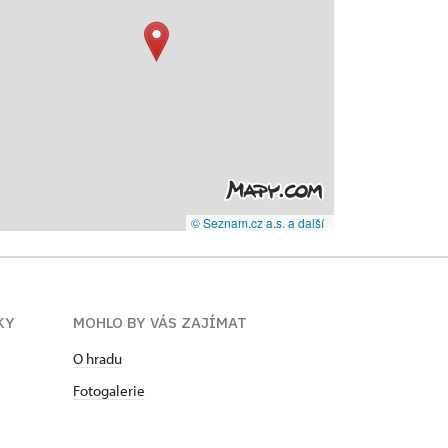
© Seznam.cz a.s. a další
KY
MOHLO BY VÁS ZAJÍMAT
O hradu
Fotogalerie