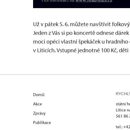
Už v pátek 5. 6. můžete navštívit folkový
Jeden z Vás si po koncertě odnese dárek
moci opéci vlastní špekáček u hradního o
v Liticích. Vstupné jednotné 100 Kč, děti
RYCHL
Domů
Akce
státní h
Litice n
Zprávy
561 86 
Publikace
tel.: +