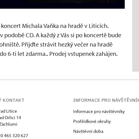
 koncert Michala Vaňka na hradě v Liticích.
 v podobě CD. A každý z Vás si po koncertě bude
hniště. Přijďte strávit hezký večer na hradě
 do 6-ti let zdarma.. Prodej vstupenek zahájen.
Ý KONTAKT
INFORMACE PRO NÁVŠTĚVNÍ
rad Litice
Informace pro návštěvníky
ad Orlicí 14
Prohlídkové okruhy
Záchlumí
Návštěvní doba
420 465 320 627