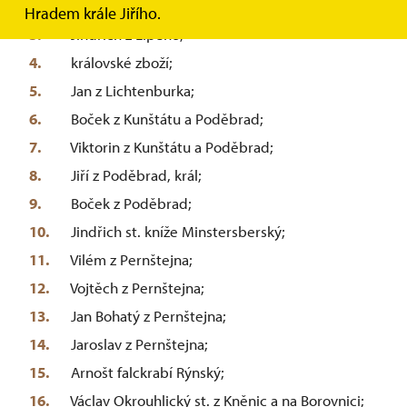
královské zboží;
Hradem krále Jiřího.
Jindřich z Lipého;
královské zboží;
Jan z Lichtenburka;
Boček z Kunštátu a Poděbrad;
Viktorin z Kunštátu a Poděbrad;
Jiří z Poděbrad, král;
Boček z Poděbrad;
Jindřich st. kníže Minstersberský;
Vilém z Pernštejna;
Vojtěch z Pernštejna;
Jan Bohatý z Pernštejna;
Jaroslav z Pernštejna;
Arnošt falckrabí Rýnský;
Václav Okrouhlický st. z Kněnic a na Borovnici;