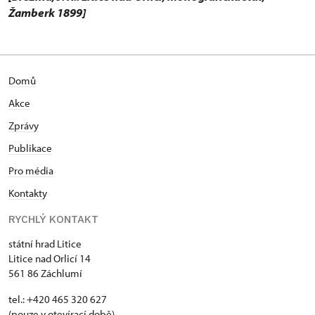
Žamberk 1899]
Domů
Akce
Zprávy
Publikace
Pro média
Kontakty
RYCHLÝ KONTAKT
státní hrad Litice
Litice nad Orlicí 14
561 86 Záchlumí
tel.: +420 465 320 627
(pouze v otevírací době)