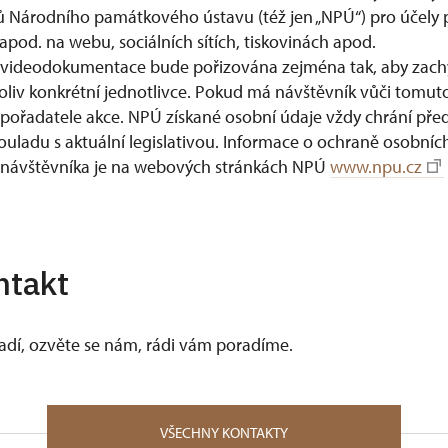
 Národního památkového ústavu (též jen „NPÚ“) pro účely 
apod. na webu, sociálních sítích, tiskovinách apod.
ideodokumentace bude pořizována zejména tak, aby zach
koliv konkrétní jednotlivce. Pokud má návštěvník vůči tomuto
 pořadatele akce. NPÚ získané osobní údaje vždy chrání pře
souladu s aktuální legislativou. Informace o ochraně osobníc
 návštěvníka je na webových stránkách NPÚ
www.npu.cz
ntakt
vadí, ozvěte se nám, rádi vám poradíme.
VŠECHNY KONTAKTY