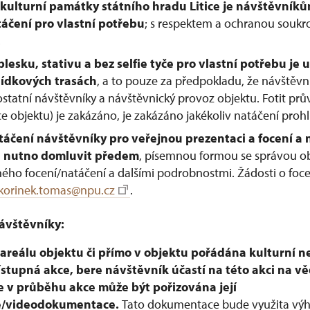
 kulturní památky státního hradu Litice je návštěvní
táčení pro vlastní potřebu
; s respektem a ochranou soukr
.
blesku, stativu a bez selfie tyče pro vlastní potřebu j
lídkových trasách
, a to pouze za předpokladu, že návštěvn
tatní návštěvníky a návštěvnický provoz objektu. Fotit pr
 objektu) je zakázáno, je zakázáno jakékoliv natáčení prohl
táčení návštěvníky pro veřejnou prezentaci a focení a 
e nutno domluvit předem
, písemnou formou se správou ob
ého focení/natáčení a dalšími podrobnostmi. Žádosti o foc
korinek.tomas@npu.cz
.
ávštěvníky:
v areálu objektu či přímo v objektu pořádána kulturní 
řístupná akce, bere návštěvník účastí na této akci na vě
e v průběhu akce může být pořizována její
e/videodokumentace.
Tato dokumentace bude využita výh