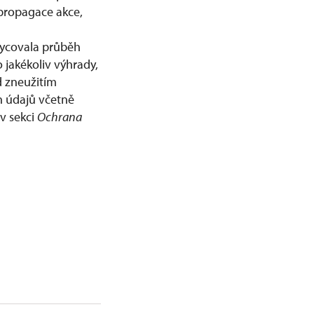
propagace akce,
ycovala průběh
 jakékoliv výhrady,
d zneužitím
h údajů včetně
v sekci
Ochrana