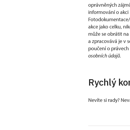
oprávněných zájmů
informování o akci 
Fotodokumentace/v
akce jako celku, ni
může se obrátit na
a zpracovává je v 
poučení o právech
osobních údajů
.
Rychlý ko
Nevíte si rady? Ne