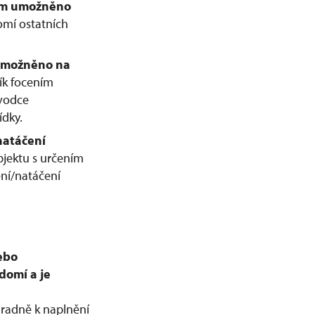
kům umožněno
omí ostatních
e umožněno na
ík focením
ůvodce
ídky.
natáčení
jektu s určením
ení/natáčení
nebo
domí a je
radně k naplnění