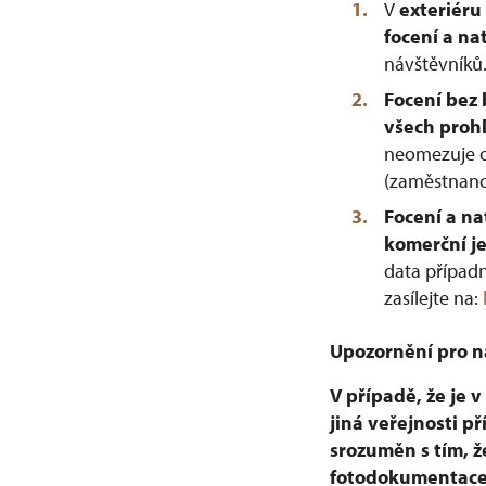
V
exteriéru
focení a na
návštěvníků
Focení bez 
všech proh
neomezuje os
(zaměstnance
Focení a na
komerční j
data případn
zasílejte na:
Upozornění pro n
V případě, že je 
jiná veřejnosti p
srozuměn s tím, ž
fotodokumentac