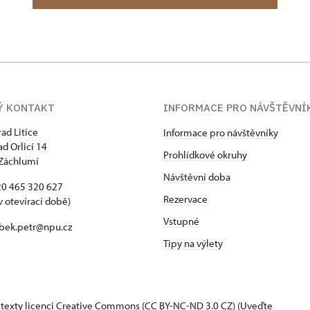
Ý KONTAKT
INFORMACE PRO NÁVŠTĚVNÍ
rad Litice
Informace pro návštěvníky
ad Orlicí 14
Prohlídkové okruhy
Záchlumí
Návštěvní doba
420 465 320 627
Rezervace
v otevírací době)
Vstupné
 bek.petr@npu.cz
Tipy na výlety
 texty
licenci Creative Commons
(CC BY-NC-ND 3.0 CZ) (Uveďte