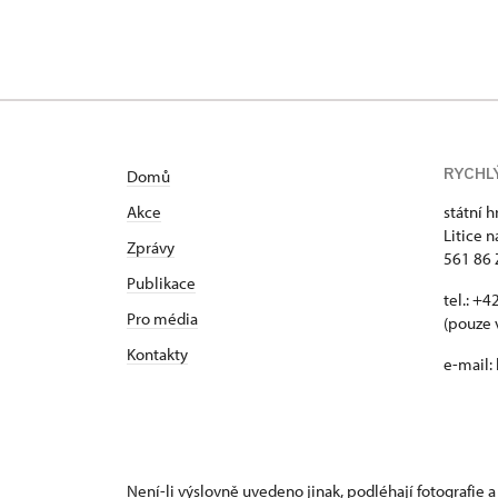
RYCHL
Domů
Akce
státní h
Litice n
Zprávy
561 86 
Publikace
tel.: +
Pro média
(pouze 
Kontakty
e-mail:
Není-li výslovně uvedeno jinak, podléhají fotografie a