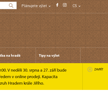
Plánujete výlet
CS
tba na hradě
Tipy na výlet
0. V neděli 30. srpna a 27. září bude
ZAVŘÍT
edem v online prodeji. Kapacita
ruh Hradem krále Jiřího.