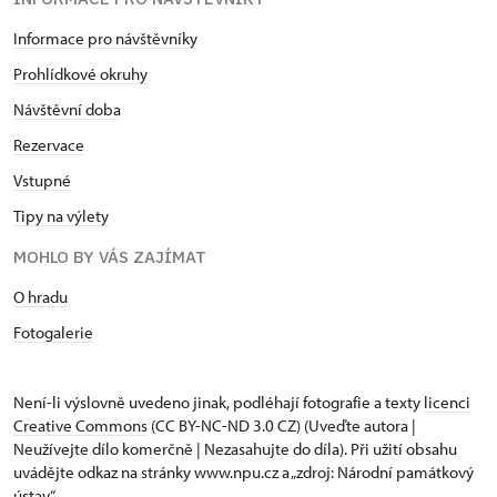
Informace pro návštěvníky
Prohlídkové okruhy
Návštěvní doba
Rezervace
Vstupné
Tipy na výlety
MOHLO BY VÁS ZAJÍMAT
O hradu
Fotogalerie
Není-li výslovně uvedeno jinak, podléhají fotografie a texty
licenci
Creative Commons
(CC BY-NC-ND 3.0 CZ) (Uveďte autora |
Neužívejte dílo komerčně | Nezasahujte do díla). Při užití obsahu
uvádějte odkaz na stránky www.npu.cz a „zdroj: Národní památkový
ústav“