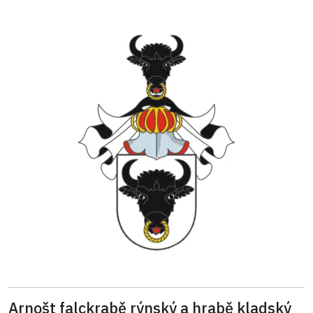
Arnošt falckrabě rýnský a hrabě kladský