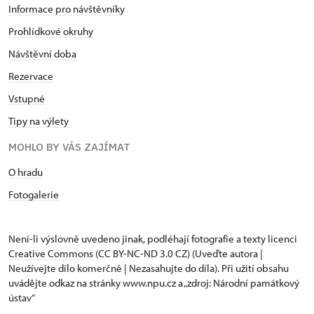
Informace pro návštěvníky
Prohlídkové okruhy
Návštěvní doba
Rezervace
Vstupné
Tipy na výlety
MOHLO BY VÁS ZAJÍMAT
O hradu
Fotogalerie
Není-li výslovně uvedeno jinak, podléhají fotografie a texty
licenci
Creative Commons
(CC BY-NC-ND 3.0 CZ) (Uveďte autora |
Neužívejte dílo komerčně | Nezasahujte do díla). Při užití obsahu
uvádějte odkaz na stránky www.npu.cz a „zdroj: Národní památkový
ústav“