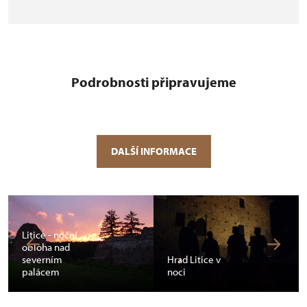
Podrobnosti připravujeme
DALŠÍ INFORMACE
Litice - noční
obloha nad
severním
Hrad Litice v
palácem
noci