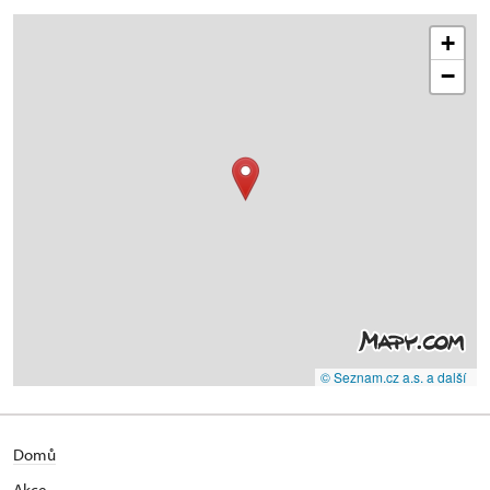
+
−
© Seznam.cz a.s. a další
Domů
Akce