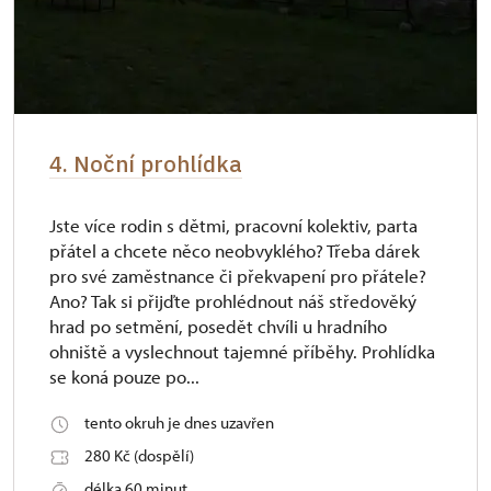
4. Noční prohlídka
Jste více rodin s dětmi, pracovní kolektiv, parta
přátel a chcete něco neobvyklého? Třeba dárek
pro své zaměstnance či překvapení pro přátele?
Ano? Tak si přijďte prohlédnout náš středověký
hrad po setmění, posedět chvíli u hradního
ohniště a vyslechnout tajemné příběhy. Prohlídka
se koná pouze po...
tento okruh je dnes uzavřen
280 Kč (dospělí)
délka 60 minut