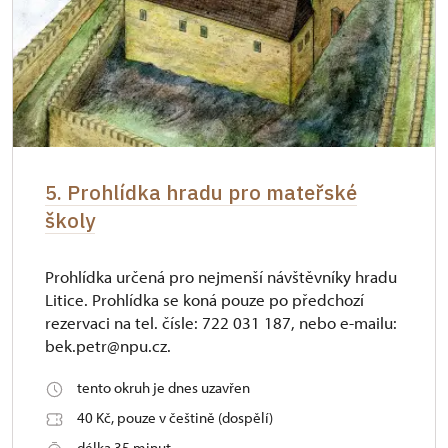
5. Prohlídka hradu pro mateřské
školy
Prohlídka určená pro nejmenší návštěvníky hradu
Litice. Prohlídka se koná pouze po předchozí
rezervaci na tel. čísle: 722 031 187, nebo e-mailu:
bek.petr@npu.cz.
tento okruh je dnes uzavřen
40 Kč, pouze v češtině (dospělí)
délka 35 minut