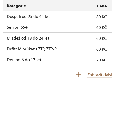
Kategorie
Cena
Dospělí od 25 do 64 let
80 KČ
Senioři 65+
60 KČ
Mládež od 18 do 24 let
60 KČ
Držitelé průkazu ZTP, ZTP/P
60 KČ
Děti od 6 do 17 let
20 KČ
Děti do 5 let
Zdarma
Zobrazit další
Průvodce držitele průkazu ZTP/P
Zdarma
Pedagogický dozor (pro školní skupiny 1
Zdarma
osoba na 10 dětí)
Průvodce organizované skupiny (pro
Zdarma
skupinu 1 osoba 15 osob)