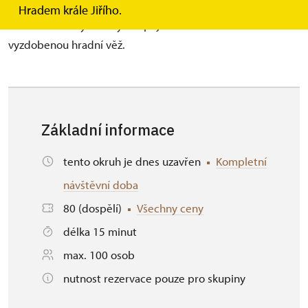
tajemství hradu Litice. Vezměte lampión, baterku či jiné
Hradem krále Jiřího.
elektrické světýlko a vystoupejte s námi na dušičkově
vyzdobenou hradní věž.
Základní informace
tento okruh je dnes uzavřen
Kompletní
návštěvní doba
80 (dospělí)
Všechny ceny
délka 15 minut
max. 100 osob
nutnost rezervace pouze pro skupiny