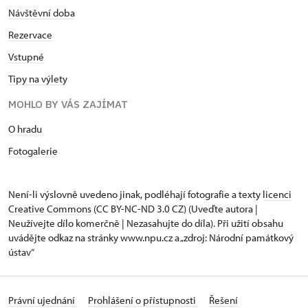
Návštěvní doba
Rezervace
Vstupné
Tipy na výlety
MOHLO BY VÁS ZAJÍMAT
O hradu
Fotogalerie
Není-li výslovně uvedeno jinak, podléhají fotografie a texty
licenci
Creative Commons
(CC BY-NC-ND 3.0 CZ) (Uveďte autora |
Neužívejte dílo komerčně | Nezasahujte do díla). Při užití obsahu
uvádějte odkaz na stránky www.npu.cz a „zdroj: Národní památkový
ústav“
Právní ujednání
Prohlášení o přístupnosti
Řešení