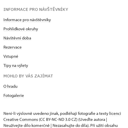
INFORMACE PRO NÁVŠTĚVNÍKY
Informace pro návštěvníky
Prohlídkové okruhy
Návštěvní doba
Rezervace
Vstupné
Tipy na výlety
MOHLO BY VÁS ZAJÍMAT
O hradu
Fotogalerie
Není-li výslovně uvedeno jinak, podléhají fotografie a texty
licenci
Creative Commons
(CC BY-NC-ND 3.0 CZ) (Uveďte autora |
Neužívejte dílo komerčně | Nezasahujte do díla). Při užití obsahu