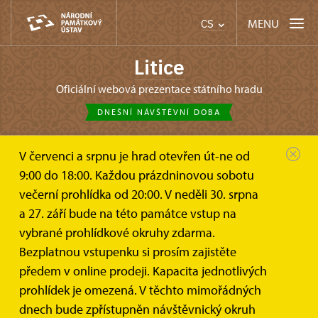
MENU
CS
Litice
oficiální webová prezentace státního hradu
DNEŠNÍ NÁVŠTĚVNÍ DOBA
V červenci a srpnu je hrad otevřen út-ne od
9:00 do 18:00. Každou prázdninovou sobotu
večerní prohlídka od 20:00. V neděli 30. srpna
a 27. září bude na této památce vstup na
vybrané prohlídkové okruhy zdarma.
Bezplatnou vstupenku si prosím zajistěte
předem v online prodeji. Kapacita jednotlivých
prohlídek je omezená. V těchto mimořádných
dnech bude zpřístupněn návštěvnický okruh