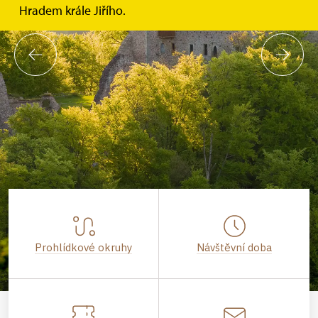
Hradem krále Jiřího.
Prohlídkové okruhy
Návštěvní doba