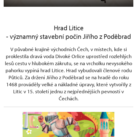
Hrad Litice
- významný stavební počin Jiřího z Poděbrad
V půvabné krajině východních Čech, v místech, kde si
proklestila dravá voda Divoké Orlice uprostřed rozlehlých
lesů cestu v hlubokém zákrutu, se na vrcholku nevysokého
pahorku vypíná hrad Litice. Hrad vybudovali členové rodu
Půticů. Za držení Jiřího z Poděbrad se na hradě do roku
1468 prováděly velké a nákladné úpravy, které vytvořily z
Litic v 15. století jednu z nejpřednějších pevností v
Čechách.