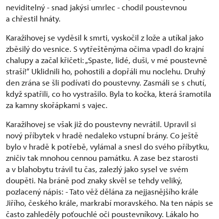
neviditelný - snad jakýsi umrlec - chodil poustevnou
a chřestil hnáty.
Karažihovej se vyděsil k smrti, vyskočil z lože a utíkal jako
zběsilý do vesnice. S vytřeštěnýma očima vpadl do krajní
chalupy a začal křičeti: „Spaste, lidé, duši, v mé poustevně
straší!“ Uklidnili ho, pohostili a dopřáli mu noclehu. Druhý
den zrána se šli podívati do poustevny. Zasmáli se s chutí,
když spatřili, co ho vystrašilo. Byla to kočka, která šramotila
za kamny skořápkami s vajec.
Karažihovej se však již do poustevny nevrátil. Upravil si
nový příbytek v hradě nedaleko vstupní brány. Co ještě
bylo v hradě k potřebě, vylámal a snesl do svého příbytku,
zničiv tak mnohou cennou památku. A zase bez starosti
a v blahobytu trávil tu čas, zalezlý jako sysel ve svém
doupěti. Na bráně pod znaky skvěl se tehdy veliký,
pozlacený nápis: - Tato věž dělána za nejjasnějšího krále
Jiřího, českého krále, markrabí moravského. Na ten nápis se
často zahleděly poťouchlé oči poustevníkovy. Lákalo ho