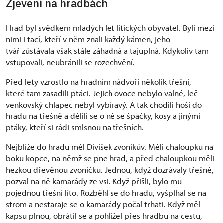
Zjevení na hradbách
Hrad byl svědkem mladých let litických obyvatel. Byli mezi
nimi i tací, kteří v něm znali každý kámen, jeho
tvář zůstávala však stále záhadná a tajuplná. Kdykoliv tam
vstupovali, neubránili se rozechvění.
Před lety vzrostlo na hradním nádvoří několik třešní,
které tam zasadili ptáci. Jejich ovoce nebylo valné, leč
venkovský chlapec nebyl vybíravý. A tak chodili hoši do
hradu na třešně a dělili se o ně se špačky, kosy a jinými
ptáky, kteří si rádi smlsnou na třešních.
Nejblíže do hradu měl Divíšek zvoníkův. Měli chaloupku na
boku kopce, na němž se pne hrad, a před chaloupkou měli
hezkou dřevěnou zvoničku. Jednou, když dozrávaly třešně,
pozval na ně kamarády ze vsi. Když přišli, bylo mu
pojednou třešní líto. Rozběhl se do hradu, vyšplhal se na
strom a nestaraje se o kamarády počal trhati. Když měl
kapsu plnou, obrátil se a pohlížel přes hradbu na cestu,