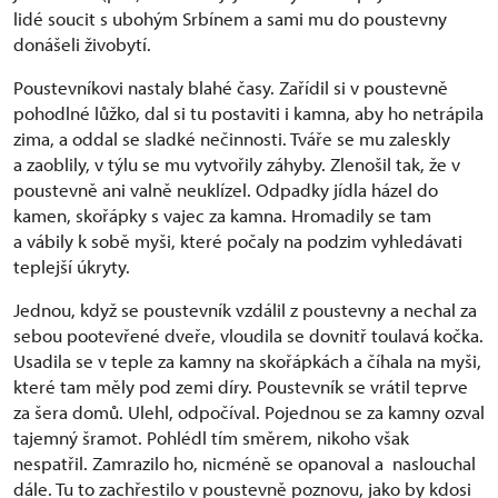
lidé soucit s ubohým Srbínem a sami mu do poustevny
donášeli živobytí.
Poustevníkovi nastaly blahé časy. Zařídil si v poustevně
pohodlné lůžko, dal si tu postaviti i kamna, aby ho netrápila
zima, a oddal se sladké nečinnosti. Tváře se mu zaleskly
a zaoblily, v týlu se mu vytvořily záhyby. Zlenošil tak, že v
poustevně ani valně neuklízel. Odpadky jídla házel do
kamen, skořápky s vajec za kamna. Hromadily se tam
a vábily k sobě myši, které počaly na podzim vyhledávati
teplejší úkryty.
Jednou, když se poustevník vzdálil z poustevny a nechal za
sebou pootevřené dveře, vloudila se dovnitř toulavá kočka.
Usadila se v teple za kamny na skořápkách a číhala na myši,
které tam měly pod zemi díry. Poustevník se vrátil teprve
za šera domů. Ulehl, odpočíval. Pojednou se za kamny ozval
tajemný šramot. Pohlédl tím směrem, nikoho však
nespatřil. Zamrazilo ho, nicméně se opanoval a naslouchal
dále. Tu to zachřestilo v poustevně poznovu, jako by kdosi