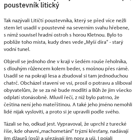
poustevník litický
Tak nazývali Litičtí poustevníka, který se před více nežli
stem let usadil v poustevně na severním svahu hřebene,
s nímž souvisel hradní ostroh s horou Kletnou. Bylo to
poblíže toho místa, kudy dnes vede „Myší díra“ - starý
vodní tunel.
Objevil se jednoho dne v kraji v šedém rouše řeholníka,
s dlouhým růžencem kolem beder, s mošnou přes rámě.
Usadil se na pokraji lesa a zbudoval si tam jednoduchou
chatrč. Obcházel stavení ve vsi, prosil o potravu a sliboval
obyvatelům, že se za ně bude modliti a Bůh že jim všecko
odplatí stonásobně. Mluvil řečí, z niž bylo patrno, že
čeština není jeho mateřštinou. A také jeho jméno nemohli
lidé nijak vysloviti, a proto si je upravili podle svého.
Tázali se ho, odkud jest. Vypravoval, že uprchl z turecké
říše, kde ohavní „machometáni“ trýzní křesťany, nadávají
jim džaurů (psů) a uřezávají jim nosy a uši. I pojali