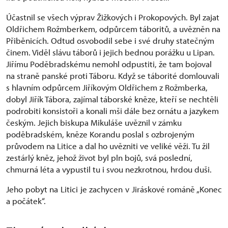
Účastnil se všech výprav Žižkových i Prokopových. Byl zajat
Oldřichem Rožmberkem, odpůrcem táboritů, a uvězněn na
Přiběnicích. Odtud osvobodil sebe i své druhy statečným
činem. Viděl slávu táborů i jejich bednou porážku u Lipan.
Jiřímu Poděbradskému nemohl odpustiti, že tam bojoval
na straně panské proti Táboru. Když se táborité domlouvali
s hlavním odpůrcem Jiříkovým Oldřichem z Rožmberka,
dobyl Jiřík Tábora, zajímal táborské kněze, kteří se nechtěli
podrobiti konsistoři a konali mši dále bez ornátu a jazykem
českým. Jejich biskupa Mikuláše uvěznil v zámku
poděbradském, kněze Korandu poslal s ozbrojeným
průvodem na Litice a dal ho uvězniti ve veliké věži. Tu žil
zestárlý kněz, jehož život byl pln bojů, svá poslední,
chmurná léta a vypustil tu i svou nezkrotnou, hrdou duši.
Jeho pobyt na Litici je zachycen v Jiráskové románě „Konec
a počátek“.