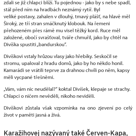
zdali se již chlapci blíží. Tu pojednou - jako by s nebe spadl,
stál před ním na hradbách neznámý rytíř. Byl
veliké postavy, zahalen v dlouhý, tmavý plášť, na hlavě měl
Široký, ze tří stran smáčknutý klobouk. Na řemeni
přehozeném přes rámě mu visel těžký kord. Ruce měl
založené, obočí svrašťoval, tváře chmuřil, jako by chtěl na
Divíška spustiti „bandurskou“.
Divíškovi vstaly hrůzou vlasy jako hřebíky. Seskočil se
stromu, upaloval z hradu domů, jako by ho někdo honil.
Kamarádi se vrátili teprve za drahnou chvíli po něm, kapsy
měli vycpané třešněmi.
„Vám, vám nic neudělal?“ koktal Divíšek, klepaje se strachy.
Chlapci o ničem nevěděli, nikoho neviděli.
Divíškovi zůstala však vzpomínka na ono zjevení po celý
život v paměti jasná a živá.
Karažihovej nazývaný také Červen-Kapa,