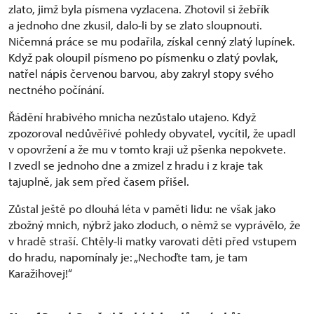
zlato, jimž byla písmena vyzlacena. Zhotovil si žebřík
a jednoho dne zkusil, dalo-li by se zlato sloupnouti.
Ničemná práce se mu podařila, získal cenný zlatý lupínek.
Když pak oloupil písmeno po písmenku o zlatý povlak,
natřel nápis červenou barvou, aby zakryl stopy svého
nectného počínání.
Řádění hrabivého mnicha nezůstalo utajeno. Když
zpozoroval nedůvěřivé pohledy obyvatel, vycítil, že upadl
v opovržení a že mu v tomto kraji už pšenka nepokvete.
I zvedl se jednoho dne a zmizel z hradu i z kraje tak
tajuplně, jak sem před časem přišel.
Zůstal ještě po dlouhá léta v paměti lidu: ne však jako
zbožný mnich, nýbrž jako zloduch, o němž se vyprávělo, že
v hradě straší. Chtěly-li matky varovati děti před vstupem
do hradu, napomínaly je: „Nechoďte tam, je tam
Karažihovej!“