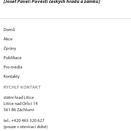
[Josef Pavel: Pověsti českých hradů a zámků]
Domů
Akce
Zprávy
Publikace
Pro média
Kontakty
RYCHLÝ KONTAKT
státní hrad Litice
Litice nad Orlicí 14
561 86 Záchlumí
tel.: +420 465 320 627
(pouze v otevírací době)