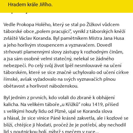
Hradem krále Jiřího.
Vzpurný kněz
Vedle Prokopa Holého, který se stal po Žižkovi vůdcem
táborské obce „polem pracující“, vynikl z táborských kněží
zvláště Václav Koranda. Byl pamětníkem Mistra Jana Husa
a jeho horlivým stoupencem a vyznavačem. Dovedl
strhovati plamennými slovy zástupy k rozhodným činům,
a jsa sám osobně velmi statečný, nelekal se žádného
nebezpečí. Po celý svůj život lpěl nesmlouvavě na učení
táborském, které se sice značně uchylovalo od učení církve
římské, avšak vyžadovalo na svých vyznavačích plnou
obětavost a horlivost náboženskou.
Byl jedním z prvních, kdo volali do zbraně k obhájení
kalicha. Na velikém táboře „u Křížků“ roku 1419, přišed
s velikými houfy lidu od Plzně, ujal se Koranda slova
a hlásal, že sice vinice Páně krásně zakvetla, ale i kozlové se
blíží, chtějíce ji hlodati, pročež že je potřebí, aby nechodil
lid s poutnickou holí, nýbrž s mečem v ruce...