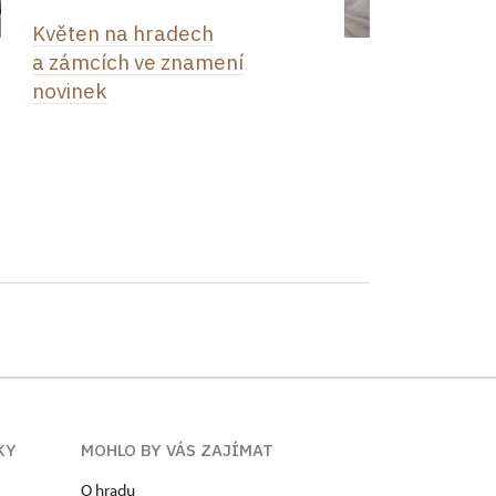
Květen na hradech
a zámcích ve znamení
novinek
KY
MOHLO BY VÁS ZAJÍMAT
O hradu