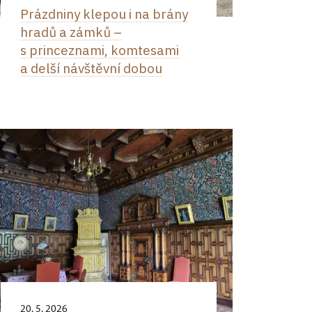
Prázdniny klepou i na brány
hradů a zámků –
s princeznami, komtesami
a delší návštěvní dobou
20. 5. 2026