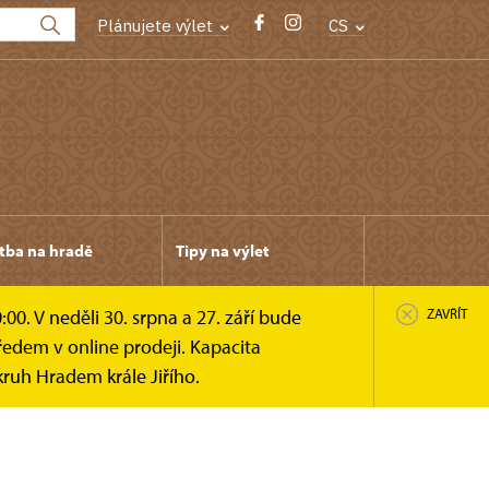
Plánujete výlet
CS
tba na hradě
Tipy na výlet
0. V neděli 30. srpna a 27. září bude
ZAVŘÍT
edem v online prodeji. Kapacita
ruh Hradem krále Jiřího.