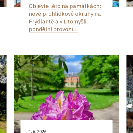
Objevte léto na památkách:
nové prohlídkové okruhy na
Frýdlantě a v Litomyšli,
pondělní provoz i...
1. 6. 2026