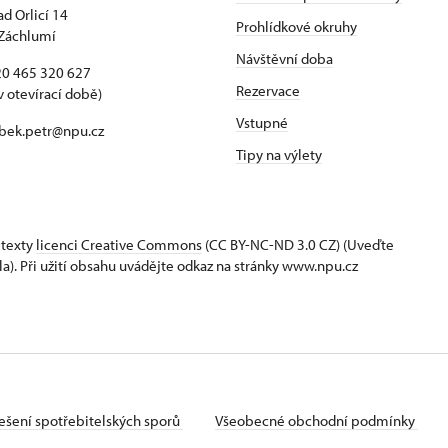
ad Orlicí 14
Prohlídkové okruhy
Záchlumí
Návštěvní doba
420 465 320 627
Rezervace
v otevírací době)
Vstupné
 bek.petr@npu.cz
Tipy na výlety
 texty
licenci Creative Commons
(CC BY-NC-ND 3.0 CZ) (Uveďte
la). Při užití obsahu uvádějte odkaz na stránky www.npu.cz
ešení spotřebitelských sporů
Všeobecné obchodní podmínky