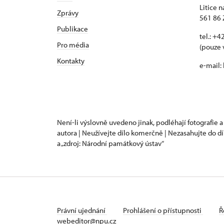
Litice n
Zprávy
561 86 
Publikace
tel.: +
Pro média
(pouze 
Kontakty
e-mail:
Není-li výslovně uvedeno jinak, podléhají fotografie a
autora | Neužívejte dílo komerčně | Nezasahujte do dí
a „zdroj: Národní památkový ústav“
Právní ujednání
Prohlášení o přístupnosti
Ř
webeditor@npu.cz