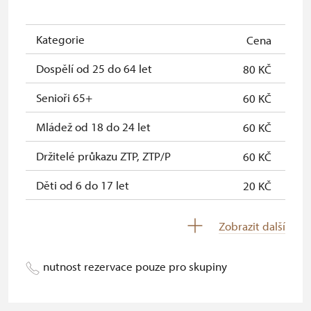
Jednorázová vstupenka vydaná NPÚ
neposkytuje se
(pouze držitel)
Kategorie
Cena
Průkaz zaměstnance NPÚ (+ až 3
neposkytuje se
Dospělí od 25 do 64 let
80 KČ
rodinní příslušníci)
Senioři 65+
60 KČ
Průkaz Náš člověk (pouze držitel)
neposkytuje se
Mládež od 18 do 24 let
60 KČ
Pernamentka Na památky (pouze
neposkytuje se
Držitelé průkazu ZTP, ZTP/P
60 KČ
držitel)
Děti od 6 do 17 let
20 KČ
Děti do 5 let
Zdarma
Zobrazit další
Průvodce držitele průkazu ZTP/P
Zdarma
nutnost rezervace pouze pro skupiny
Pedagogický dozor (pro školní
Zdarma
skupiny 1 osoba na 10 dětí)