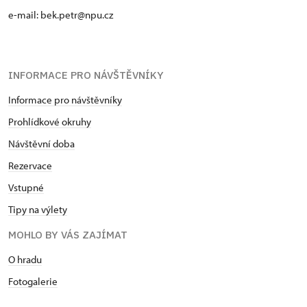
Pernamentka Na památky (pouze
Zdarma
e-mail: bek.petr@npu.cz
držitel)
INFORMACE PRO NÁVŠTĚVNÍKY
Informace pro návštěvníky
Prohlídkové okruhy
Návštěvní doba
Rezervace
Vstupné
Tipy na výlety
MOHLO BY VÁS ZAJÍMAT
O hradu
Fotogalerie