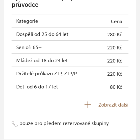
průvodce
Průkaz zaměstnance NPÚ (+ až 3
Neposkytuje se
rodinní příslušníci)
Kategorie
Cena
Průkaz Náš člověk (pouze držitel)
Neposkytuje se
Dospělí od 25 do 64 let
280 Kč
Pernamentka Na památky
Neposkytuje se
Senioři 65+
220 Kč
Mládež od 18 do 24 let
220 Kč
Držitelé průkazu ZTP, ZTP/P
220 Kč
Děti od 6 do 17 let
80 Kč
Děti do 5 let
zdarma
Zobrazit další
Průvodce držitele průkazu ZTP/P
zdarma
pouze pro předem rezervované skupiny
Pedagogický dozor (pro školní
neposkytuje se
skupiny 1 osoba na 10 dětí)