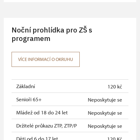
(pro skupinu 1 osoba 15 osob)
Karta zaměstnance PO MK ČR s QR
neposkytuje se
kódem MK ČR (pouze držitel)
Noční prohlídka pro ZŠ s
Průkaz ICOMOS (pouze držitel)
programem
neposkytuje se
Celoroční volná vstupenka vydaná
neposkytuje se
NPÚ (držitel a 1 osoba)
VÍCE INFORMACÍ O OKRUHU
Jednorázová vstupenka vydaná NPÚ
neposkytuje se
(pouze držitel)
Základní
120 kč
Průkaz zaměstnance NPÚ (+ až 3
neposkytuje se
rodinní příslušníci)
Senioři 65+
Neposkytuje se
Průkaz Náš člověk (pouze držitel)
neposkytuje se
Mládež od 18 do 24 let
Neposkytuje se
Pernamentka Na památky (pouze
neposkytuje se
Držitelé průkazu ZTP, ZTP/P
Neposkytuje se
držitel)
Děti od 6 do 17 let
120 Kč