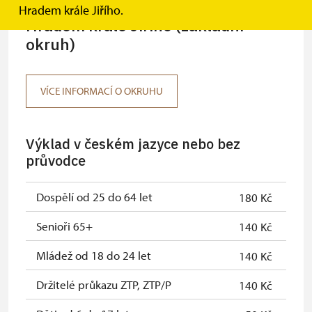
Hradem krále Jiřího.
Hradem krále Jiřího (základní
okruh)
VÍCE INFORMACÍ O OKRUHU
Výklad v českém jazyce nebo bez
průvodce
Dospělí od 25 do 64 let
180 Kč
Senioři 65+
140 Kč
Mládež od 18 do 24 let
140 Kč
Držitelé průkazu ZTP, ZTP/P
140 Kč