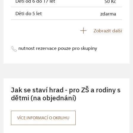
Děti od 6 do 17 let
50 Kč
Děti do 5 let
zdarma
Průvodce držitele průkazu ZTP/P
zdarma
Zobrazit další
Pedagogický dozor (pro školní
zdarma
skupiny 1 osoba na 10 dětí)
nutnost rezervace pouze pro skupiny
Průvodce organizované skupiny
zdarma
(pro skupinu 1 osoba 15 osob)
Karta zaměstnance PO MK ČR s QR
zdarma
kódem MK ČR (pouze držitel)
Jak se staví hrad - pro ZŠ a rodiny s
Průkaz ICOMOS (pouze držitel)
dětmi (na objednání)
zdarma
Celoroční volná vstupenka vydaná
zdarma
NPÚ (držitel a 1 osoba)
VÍCE INFORMACÍ O OKRUHU
Jednorázová vstupenka vydaná NPÚ
zdarma