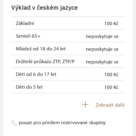
(pouze držitel)
Výklad v českém jazyce
Průkaz zaměstnance NPÚ (+ až 3
zdarma
rodinní příslušníci)
Základní
100 Kč
Průkaz Náš člověk (pouze držitel)
zdarma
Senioři 65+
neposkytuje se
Pernamentka Na památky (pouze
zdarma
Mládež od 18 do 24 let
neposkytuje se
držitel)
Držitelé průkazu ZTP, ZTP/P
neposkytuje se
Děti od 6 do 17 let
100 Kč
Děti do 5 let
100 Kč
Průvodce držitele průkazu ZTP/P
zdarma
Zobrazit další
Pedagogický dozor (pro školní
zdarma
skupiny 1 osoba na 10 dětí)
pouze pro předem rezervované skupiny
Průvodce organizované skupiny
neposkytuje se