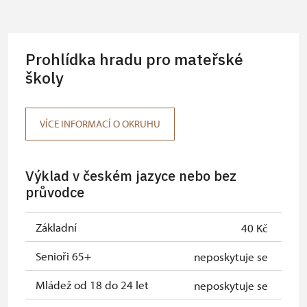
Průvodce organizované skupiny
neposkytuje se
(pro skupinu 1 osoba 15 osob)
Prohlídka hradu pro mateřské
Karta zaměstnance PO MK ČR s QR
neposkytuje se
kódem MK ČR (pouze držitel)
školy
Průkaz ICOMOS (pouze držitel)
neposkytuje se
VÍCE INFORMACÍ O OKRUHU
Celoroční volná vstupenka vydaná
neposkytuje se
NPÚ (držitel a 1 osoba)
Výklad v českém jazyce nebo bez
Jednorázová vstupenka vydaná NPÚ
neposkytuje se
průvodce
(pouze držitel)
Průkaz zaměstnance NPÚ (+ až 3
neposkytuje se
Základní
40 Kč
rodinní příslušníci)
Senioři 65+
neposkytuje se
Průkaz Náš člověk (pouze držitel)
neposkytuje se
Mládež od 18 do 24 let
neposkytuje se
Pernamentka Na památky (pouze
neposkytuje se