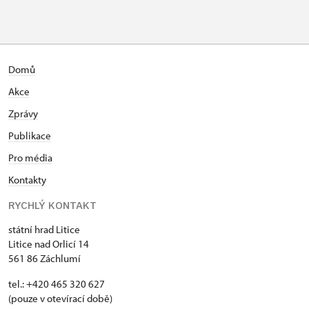
Průvodce organizované skupiny
Zdarma
(pro skupinu 1 osoba 15 osob)
Karta zaměstnance PO MK ČR s QR
Neposkytuje se
kódem MK ČR (pouze držitel)
Domů
Akce
Průkaz ICOMOS (pouze držitel)
Neposkytuje se
Zprávy
Celoroční volná vstupenka vydaná
Zdarma
Publikace
NPÚ (držitel a 1 osoba)
Pro média
Jednorázová vstupenka vydaná NPÚ
Zdarma
Kontakty
(pouze držitel)
RYCHLÝ KONTAKT
Průkaz zaměstnance NPÚ (+ až 3
Zdarma
státní hrad Litice
rodinní příslušníci)
Litice nad Orlicí 14
561 86 Záchlumí
Průkaz Náš člověk (pouze držitel)
Zdarma
tel.: +420 465 320 627
Kastelánský vstup
Zdarma
(pouze v otevírací době)