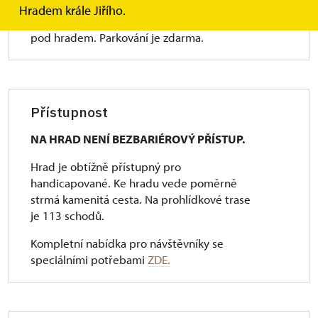
Parkoviště pro osobní automobily je v obci
Hradem krále Jiřího.
Litice nad Orlicí u restaurace Zátiší 500 m
pod hradem. Parkování je zdarma.
Přístupnost
NA HRAD NENÍ BEZBARIÉROVÝ PŘÍSTUP.
Hrad je obtížně přístupný pro
handicapované. Ke hradu vede poměrně
strmá kamenitá cesta. Na prohlídkové trase
je 113 schodů.
Kompletní nabídka pro návštěvníky se
speciálními potřebami
ZDE.