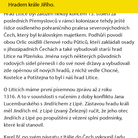
Založení
Hradem krále Jiřího.
Hrad Litice byl založen někdy koncem 13. století za
posledních Přemyslovců v rámci kolonizace tehdy ještě
řídce osídleného pohraničního pralesa severovýchodních
Čech, který byl královským majetkem. Podhůří povodí
obou Orlic osídlili členové rodu Půticů, kteří zakládali osady
v jihozápadních Čechách a také vybudovali starší hrad
Litice na Plzeňsku. Jména svých některých původních
rodových sídel přenesli i do své nové državy a vybudovali
zde opěrnou síť nových hradů, z nichž vedle Chocně,
Kostelce a Potštejna to byl i náš hrad Litice.
O Liticích máme první písemnou zprávu až z roku
1316. A to v souvislosti s ručením z doby konfliktu Jana
Lucemburského s Jindřichem z Lipé. Zástavou hradu králi
měl Jindřich ml. z Lipé (zvaný Železný) ručit, že jeho otec
Jindřich z Lipé po propuštění z vězení splní podmínky,
které král stanovil.
Karel IV. po svém návratu z Itálie do Čech vykoupil řadu