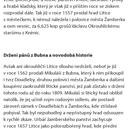
a hrabě kladský, který je však již v příštím roce se ziskem
rozprodal dále. Tak již v roce 1557 prodal hrad Litice
s městečkem, k němuž náležela i polovice města Žamberka
a osm vesnic, za 6,625 kop grošů Václavu Okrouhlickému
staršímu z Kněnic.
Držení pánů z Bubna a novodobá historie
Avšak ani okrouhličtí Litice dlouho nedrželi, neboť je již
v roce 1562 prodali Mikuláši z Bubna, který k nim přikoupil
i tvrz Doudleby, druhou polovici města Žamberka a dalšími
koupěmi zaokrouhlil litické panství, jež pak zůstalo v držení
tohoto rodu až do roku 1809. Mikuláš si litický hrad oblíbil
natolik, že jej učinil svým rodovým sídlem, ale postavil
zároveň zámek v Doudlebách a Žamberku, kde střídavě
pobýval. Tak byl nepohodlný a nepřístupný hrad odsouzen
k rychlé zkáze. Urbář žamberského panství zachycuje
v roce 1657 Litice jako polorozbořený hrad, kde přední