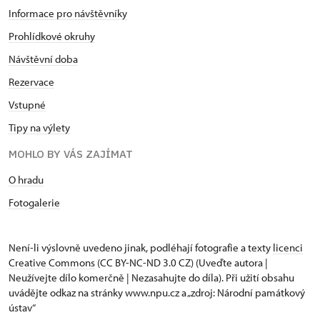
Informace pro návštěvníky
Prohlídkové okruhy
Návštěvní doba
Rezervace
Vstupné
Tipy na výlety
MOHLO BY VÁS ZAJÍMAT
O hradu
Fotogalerie
Není-li výslovně uvedeno jinak, podléhají fotografie a texty
licenci
Creative Commons
(CC BY-NC-ND 3.0 CZ) (Uveďte autora |
Neužívejte dílo komerčně | Nezasahujte do díla). Při užití obsahu
uvádějte odkaz na stránky www.npu.cz a „zdroj: Národní památkový
ústav“