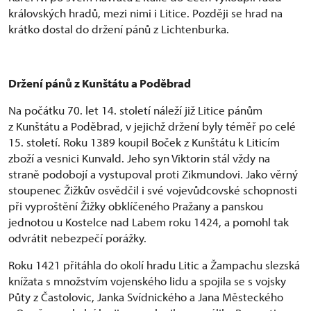
královských hradů, mezi nimi i Litice. Později se hrad na
krátko dostal do držení pánů z Lichtenburka.
Držení pánů z Kunštátu a Poděbrad
Na počátku 70. let 14. století náleží již Litice pánům
z Kunštátu a Poděbrad, v jejichž držení byly téměř po celé
15. století. Roku 1389 koupil Boček z Kunštátu k Liticím
zboží a vesnici Kunvald. Jeho syn Viktorin stál vždy na
straně podobojí a vystupoval proti Zikmundovi. Jako věrný
stoupenec Žižkův osvědčil i své vojevůdcovské schopnosti
při vyproštění Žižky obklíčeného Pražany a panskou
jednotou u Kostelce nad Labem roku 1424, a pomohl tak
odvrátit nebezpečí porážky.
Roku 1421 přitáhla do okolí hradu Litic a Žampachu slezská
knížata s množstvím vojenského lidu a spojila se s vojsky
Půty z Častolovic, Janka Svídnického a Jana Městeckého