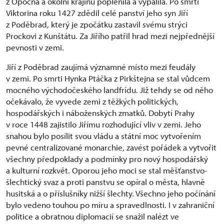
z Opočna a okolní krajinu poplenila a vypálila. Po smrti
Viktorina roku 1427 zdědil celé panství jeho syn Jiří
z Poděbrad, který je zpočátku zastavil svému strýci
Prockovi z Kunštátu. Za Jiřího patřil hrad mezi nejpřednější
pevnosti v zemi.
Jiří z Poděbrad zaujímá významné místo mezi feudály
v zemi. Po smrti Hynka Ptáčka z Pirkštejna se stal vůdcem
mocného východočeského landfrídu. Již tehdy se od něho
očekávalo, že vyvede zemi z těžkých politických,
hospodářských i náboženských zmatků. Dobytí Prahy
v roce 1448 zajistilo Jiřímu rozhodující vliv v zemi. Jeho
snahou bylo posílit svou vládu a státní moc vytvořením
pevné centralizované monarchie, zavést pořádek a vytvořit
všechny předpoklady a podmínky pro nový hospodářský
a kulturní rozkvět. Oporou jeho moci se stal měšťanstvo-
šlechtický svaz a proti panstvu se opíral o města, hlavně
husitská a o příslušníky nižší šlechty. Všechno jeho počínání
bylo vedeno touhou po míru a spravedlnosti. I v zahraniční
politice a obratnou diplomacií se snažil nalézt ve