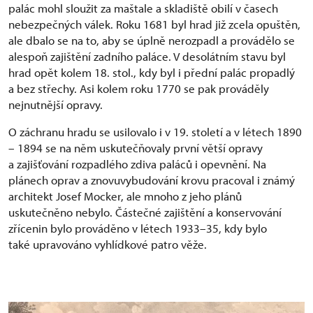
palác mohl sloužit za maštale a skladiště obilí v časech
nebezpečných válek. Roku 1681 byl hrad již zcela opuštěn,
ale dbalo se na to, aby se úplně nerozpadl a provádělo se
alespoň zajištění zadního paláce. V desolátním stavu byl
hrad opět kolem 18. stol., kdy byl i přední palác propadlý
a bez střechy. Asi kolem roku 1770 se pak prováděly
nejnutnější opravy.
O záchranu hradu se usilovalo i v 19. století a v létech 1890
– 1894 se na něm uskutečňovaly první větší opravy
a zajišťování rozpadlého zdiva paláců i opevnění. Na
plánech oprav a znovuvybudování krovu pracoval i známý
architekt Josef Mocker, ale mnoho z jeho plánů
uskutečněno nebylo. Částečné zajištění a konservování
zřícenin bylo prováděno v létech 1933–35, kdy bylo
také upravováno vyhlídkové patro věže.