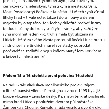
příslušejícím zbožím (rychmberským, častolovickým,
černíkovským, jelenským, týnišťským a městečka Veliš,
Most, Postoloprty) Bočkovi z Kunštátu. U všech synů zůstal
litický hrad v trvalé úctě, takže i do smlouvy o dělení
majetku bylo zapsáno, že všechny důležité rodové listiny
budou uloženy do truhly se čtyřmi zámky, aby každý ze
synů mohl mít jeden klíč, truhla měla být uložena na
Liticích. Ještě za svého života postoupil Boček Litice bratru
Jindřichovi, ale Jindřich musel své statky odprodat,
poněvadž se zadlužil v boji s králem Matyášem Korvínem
o knížectví minstrberské.
Přelom 15. a 16. století a první polovina 16. století
Na radu krále Vladislava Jagellonského projevil zájem
o litické panství Vilém z Pernštejna a v roce 1495 byla již
koupě vložena v zemské desky. K panství tenkrát příslušelo
mimo hrad Litice s poplužním dvorem půl městečka
Žamberku a Chocně, Kunvald a řada vesnic a dvorů v okolí.