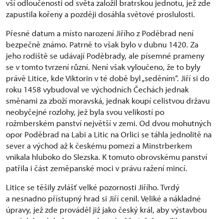
vší odloučenosti od světa založil bratrskou jednotu, jež zde
zapustila kořeny a později dosáhla světové proslulosti.
Přesné datum a místo narození Jiřího z Poděbrad není
bezpečně známo. Patrně to však bylo v dubnu 1420. Za
jeho rodiště se udávají Poděbrady, ale písemné prameny
se v tomto tvrzení různí. Není však vyloučeno, že to byly
právě Litice, kde Viktorin v té době byl „seděním“. Jiří si do
roku 1458 vybudoval ve východních Čechách jednak
směnami za zboží moravská, jednak koupí celistvou državu
neobyčejné rozlohy, jež byla svou velikostí po
rožmberském panství největší v zemi. Od dvou mohutných
opor Poděbrad na Labi a Litic na Orlici se táhla jednolitě na
sever a východ až k českému pomezí a Minstrberkem
vnikala hluboko do Slezska. K tomuto obrovskému panství
patřila i část zeměpanské moci v právu ražení mincí.
Litice se těšily zvlášť velké pozornosti Jiřího. Tvrdý
a nesnadno přístupný hrad si Jiří cenil. Veliké a nákladné
úpravy, jež zde prováděl již jako český král, aby výstavbou