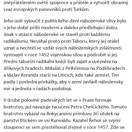
znepřáteleném světě spojence a přátele a vytvořit obranný
svaz evropských panovníků proti Turkům.
Jeho úsilí vyloučit z politického dění náboženské vlivy bylo
v jeho době příliš moderní a daleko předbíhající dobu.
Jinak v otázce náboženské se stavěl proti každému
radikalismu. Neváhal proto proti Táboru, který jej otálel
uznat a nechtěl se vzdát svých náboženských zvláštností,
vystoupit v roce 1452 vojenskou silou a podrobit si jej.
Přední táborští radikální kněží byli zajati a uvězněni na
Jiříkových hradech, Mikuláš z Pelhřimova na Poděbradech
a Václav Koranda starší na Liticích, kde také zemřel. Tím
padly i poslední překážky, aby v zemi zavládl náboženský
mír a jednota v řadách podobojí.
V druhé polovině padesátých let se v Praze formuje
bratrstvo, jež navazuje na učení Petra Chelčického. Tomuto
bratrstvu vykázal na Rokycanovu přímluvu Jiří útulek na
panství litickém ve vsi Kunvaldu. Kazatel Řehoř se svými
stoupenci se sem přestěhoval zřejmě v roce 1457. Zde ve