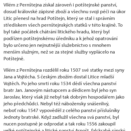
Vilém z Pernštejna získal zároveň i potštejnské panství,
dosud královské zápisné zboží a všechnu svoji péči na úkor
Litic přenesl na hrad Potštejn, který se stal i správním
střediskem všech pernštejnských statků v této krajině. To
byl také počátek chátrání litického hradu, který byl
podřízen potštejnskému úředníku a k jehož opatrování
bylo určeno jen nejnutnější služebnictvo s mnohem
menším služným, než se za stejné služby vyplácelo na
Potštejně.
Vilém z Pernštejna rozdělil roku 1507 své statky mezi syny
Jana a Vojtěcha. S českým zbožím dostal Litice mladší
Vojtěch. Po jeho smrti roku 1534 dědí všechna panství
bratr Jan. Janovým nástupcem a dědicem byl jeho syn
Jaroslav, který však již nebyl tak dobrým hospodářem jako
jeho předchůdci. Nebyl též nábožensky snášenlivý,
neboť roku 1547 vypověděl z celého panství příslušníky
Jednoty bratrské. Když zadlužil všechna svá panství, byl
nucen postupně je odprodat a tak roku 1556 zakoupil
velké potštejnské a litické panství Arnošt, falckrabě rýnský