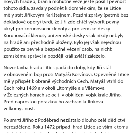
nových hradeb, bran a mohutné věže ještě posílil pevnost
tohoto sídla, zavdaly podnět k domněnkám, že se Litice
měly stát Jiříkovým Karlštejnem. Pozdní zprávy (patrně bez
dokladové opory) tvrdí, že Jiří zde chtěl vytvořit pevný
úkryt pro korunovační klenoty a pro zemské desky.
Korunovační klenoty ani zemské desky však nikdy nebyly
na hradě ani přechodně uloženy. Bylo jej však nejednou
použito za pevné a bezpečné vězení osob, na nichž
zemskému správci a později králi zvlášť záleželo.
Novostavba hradu Litic spadá do doby, kdy Jiří stál
v obnoveném boji proti Matyáši Korvínovi. Opevněné Litice
měly přispět k obraně východních Čech. Matyáš vtrhl do
Čech roku 1469 a v okolí Litomyšle a u Vilémova
v Železných horách se ocitl v obklíčení vojsk krále Jiřího.
Před naprostou porážkou ho zachránila Jiříkova
velkomyslnost.
Po smrti Jiřího z Poděbrad nezůstalo dlouho celé dědictví
nerozdělené. Roku 1472 připadl hrad Litice se vším k tomu