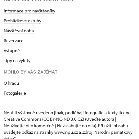
Informace pro návštěvníky
Prohlídkové okruhy
Návštěvní doba
Rezervace
Vstupné
Tipy na výlety
MOHLO BY VÁS ZAJÍMAT
O hradu
Fotogalerie
Není-li výslovně uvedeno jinak, podléhají fotografie a texty
licenci
Creative Commons
(CC BY-NC-ND 3.0 CZ) (Uveďte autora |
Neužívejte dílo komerčně | Nezasahujte do díla). Při užití obsahu
uvádějte odkaz na stránky www.npu.cz a „zdroj: Národní památkový
ústav“