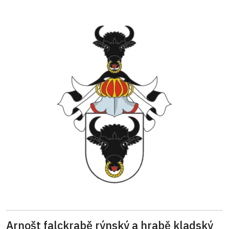
Arnošt falckrabě rýnský a hrabě kladský